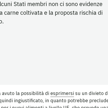
cuni Stati membri non ci sono evidenze
 carne coltivata e la proposta rischia di
o.
su Facebook
a su Twitter
agina su LinkedIn
avuto la possibilità di
esprimersi
su un divieto d
] quindi ingiustificato, in quanto potrebbe preclud
er i nuovi alimenti a livello UE, che prevede una