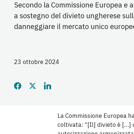
Secondo la Commissione Europea e al
a sostegno del divieto ungherese sulla
danneggiare il mercato unico europe
23 ottobre 2024
Condividi questa pagina 
Condividi questa pagin
Condividi questa p
La Commissione Europea ha 
coltivata: “[Il] divieto è […
autorizzazione armonizzata p