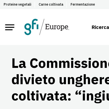
Proteine vegetali
Carne coltivata
Fermentazione
Ricerca
La Commission
divieto ungher
coltivata: “ingi