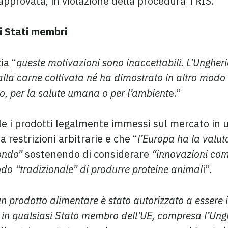
pprovata, in violazione della procedura TRIS.”
li Stati membri
zia
“
queste motivazioni sono inaccettabili. L’Unghe
dalla carne coltivata né ha dimostrato in altro modo
o, per la salute umana o per l’ambient
e.”
le i prodotti legalmente immessi sul mercato in
 restrizioni arbitrarie e che “
l’Europa ha la valut
ondo”
sostenendo di considerare
“innovazioni co
do “tradizionale” di produrre proteine animal
i”.
un prodotto alimentare è stato autorizzato a essere
in qualsiasi Stato membro dell’UE, compresa l’Ungh