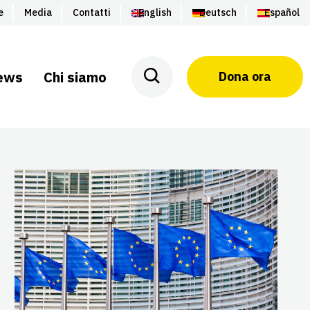
e
Media
Contatti
English
Deutsch
Español
ews
Chi siamo
Dona ora