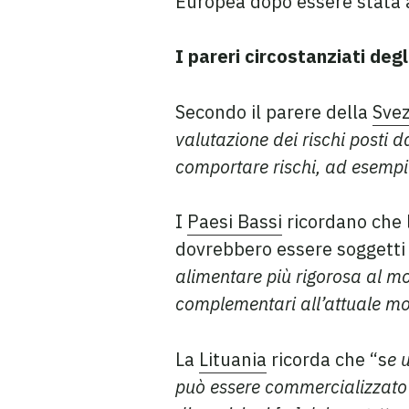
Europea dopo essere stata a
I pareri circostanziati deg
Secondo il parere della
Sve
valutazione dei rischi posti 
comportare rischi, ad esempi
I
Paesi Bassi
ricordano che 
dovrebbero essere soggetti a
alimentare più rigorosa al m
complementari all’attuale mo
La
Lituania
ricorda che “s
e 
può essere commercializzato 