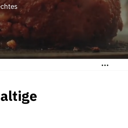
echtes
…
altige