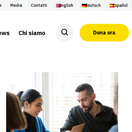
e
Media
Contatti
English
Deutsch
Español
ews
Chi siamo
Dona ora