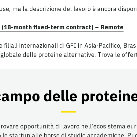
use, ma la descrizione del lavoro è ancora disponi
n (18-month fixed-term contract) – Remote
le
filiali internazionali di GFI
in Asia-Pacifico, Brasi
 globale delle proteine alternative. Trova le offer
campo delle proteine
trovare opportunità di lavoro nell’ecosistema eu
o le startup alle borse di studio accademiche. Puo