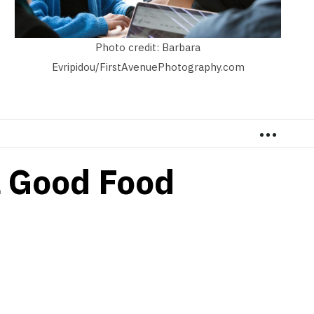
Photo credit: Barbara
Evripidou/FirstAvenuePhotography.com
…
il Good Food