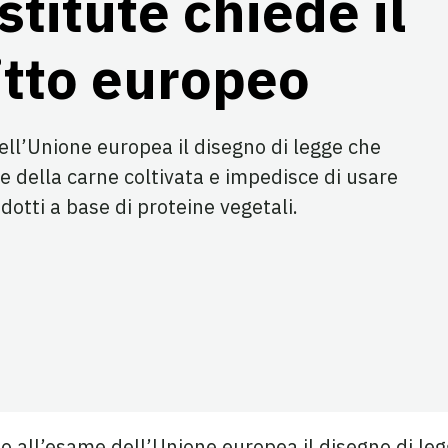
stitute chiede il
ritto europeo
ell’Unione europea il disegno di legge che
e della carne coltivata e impedisce di usare
otti a base di proteine vegetali.
su Facebook
a su Twitter
agina su LinkedIn
to all’esame dell’Unione europea il disegno di le