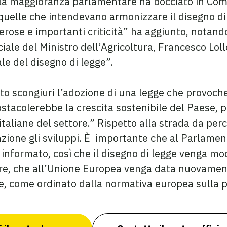
 la maggioranza parlamentare ha bocciato in Com
quelle che intendevano armonizzare il disegno di
ose e importanti criticità” ha aggiunto, notando 
ale del Ministro dell’Agricoltura, Francesco Lollo
le del disegno di legge”.
to scongiuri l’adozione di una legge che provo
stacolerebbe la crescita sostenibile del Paese, p
taliane del settore.” Rispetto alla strada da perc
ione gli sviluppi. È importante che al Parlamento
informato, così che il disegno di legge venga modi
re, che all’Unione Europea venga data nuovamente
gge, come ordinato dalla normativa europea sulla 