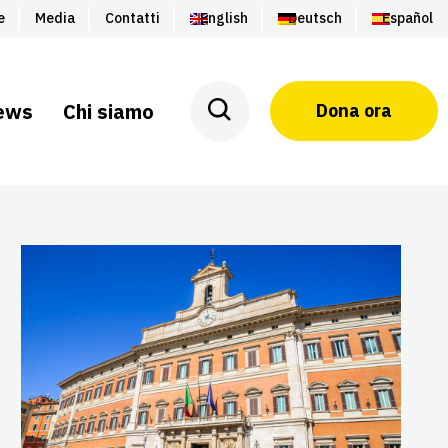
e
Media
Contatti
English
Deutsch
Español
ews
Chi siamo
Dona ora