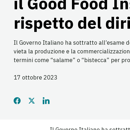
il Good Food In
rispetto del di
Il Governo Italiano ha sottratto all’esame d
vieta la produzione e la commercializzazion
termini come “salame” o “bistecca” per prod
17 ottobre 2023
Condividi questa pagina 
Condividi questa pagin
Condividi questa p
Il Governo Italiano ha sottrat