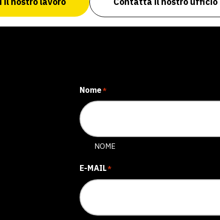
 il nostro lavoro
Contatta il nostro uffici
Nome
*
NOME
E-MAIL
*