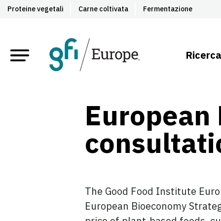
Proteine vegetali
Carne coltivata
Fermentazione
Ricerca
European 
consultat
The Good Food Institute Euro
European Bioeconomy Strategy,
price of plant-based foods, c