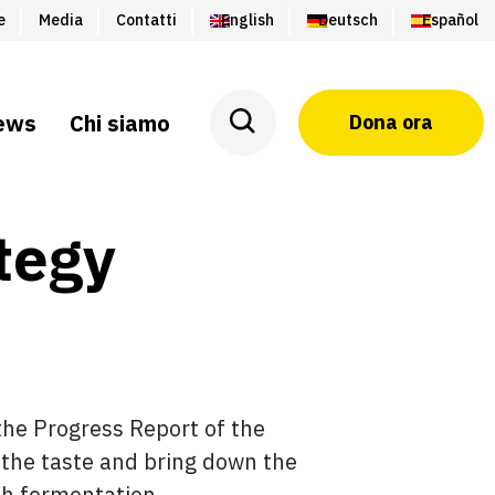
e
Media
Contatti
English
Deutsch
Español
ews
Chi siamo
Dona ora
tegy
the Progress Report of the
 the taste and bring down the
th fermentation.