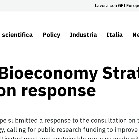
Lavora con GFI Europ
 scientifica
Policy
Industria
Italia
N
Bioeconomy Stra
ion response
pe submitted a response to the consultation on 
 calling for public research funding to improve
ultivated meat and sustainable proteins made wi