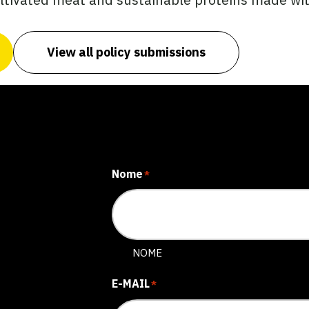
View all policy submissions
Nome
*
NOME
E-MAIL
*