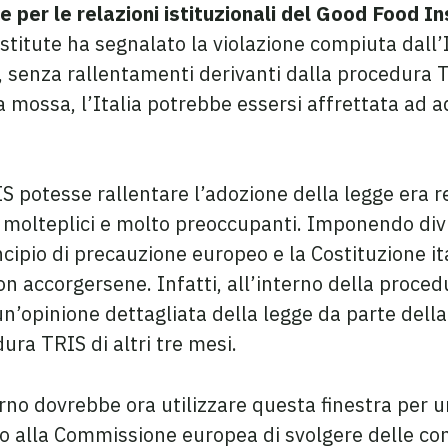
e per le relazioni istituzionali del Good Food I
nstitute ha segnalato la violazione compiuta dall’I
le, senza rallentamenti derivanti dalla procedura
mossa, l’Italia potrebbe essersi affrettata ad a
IS potesse rallentare l’adozione della legge era r
o molteplici e molto preoccupanti. Imponendo divie
incipio di precauzione europeo e la Costituzione it
accorgersene. Infatti, all’interno della proced
opinione dettagliata della legge da parte della L
ura TRIS di altri tre mesi.
verno dovrebbe ora utilizzare questa finestra per 
to alla Commissione europea di svolgere delle con