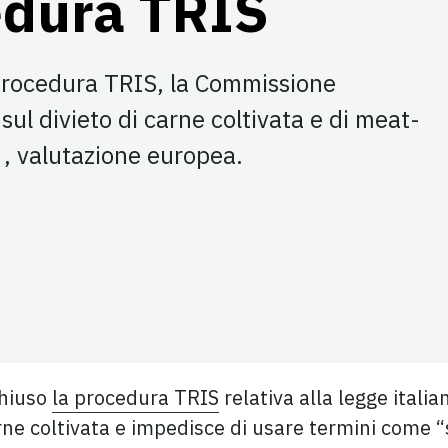
edura TRIS
 procedura TRIS, la Commissione
sul divieto di carne coltivata e di meat-
 , valutazione europea.
su Facebook
a su Twitter
agina su LinkedIn
chiuso
la procedura TRIS
relativa alla legge italia
ne coltivata e impedisce di usare termini come 