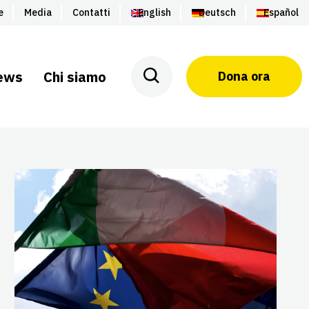
e
Media
Contatti
English
Deutsch
Español
ews
Chi siamo
Dona ora