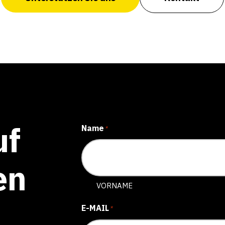
uf
Name
*
en
VORNAME
E-MAIL
*