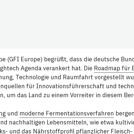
teilen
 teilen
kedIn teilen
pe (GFI Europe) begrüßt, dass die deutsche Bund
Hightech Agenda verankert hat. Die
Roadmap für B
ung, Technologie und Raumfahrt vorgestellt wur
inquellen für Innovationsführerschaft und tech
, um das Land zu einem Vorreiter in diesem Be
ung
und
moderne Fermentationsverfahren
bergen
nd nachhaltigen Lebensmitteln, wie etwa kultivi
s- und das Nährstoffprofil pflanzlicher Fleisch