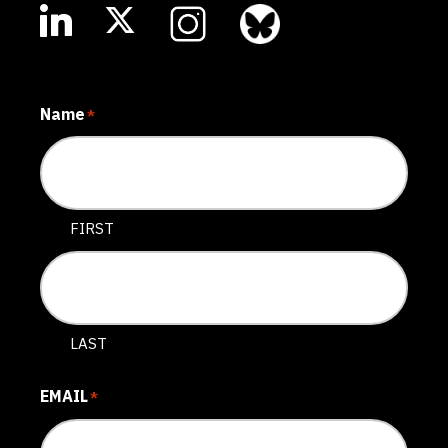
Name
*
FIRST
LAST
EMAIL
*