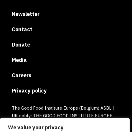
Newsletter
Contact
Donate
Media
Careers
Privacy policy
The Good Food Institute Europe (Belgium) ASBL |
UK entity: THE GOOD FOOD INSTITUTE EUROPE
(UK) | Email: europe@gfi.org | VAT Number:
We value your privacy
BE0732781154 | Enterprise number: 0732.781.154