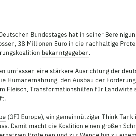
teilen
 teilen
kedIn teilen
Deutschen Bundestages hat in seiner Bereinigu
sen, 38 Millionen Euro in die nachhaltige Prote
rungskoalition
bekanntgegeben
.
 umfassen eine stärkere Ausrichtung der deu
 die Humanernährung, den Ausbau der Förderung
em Fleisch, Transformationshilfen für Landwirte
ft.
pe
(GFI Europe), ein gemeinnütziger Think Tank 
s. Damit macht die Koalition einen großen Schrit
ernativen Proteinen und zur Wende hin zu eine