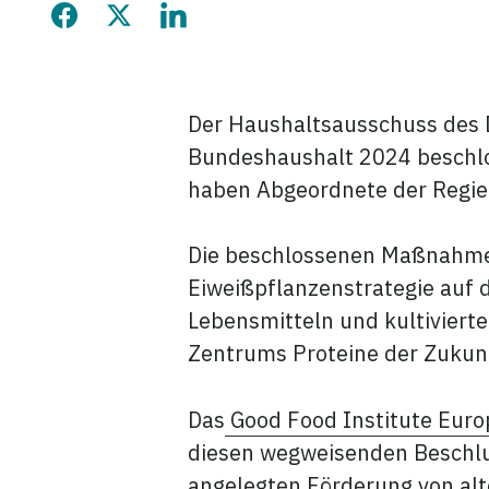
Diese Seite auf Facebook 
Diese Seite auf Twitter
Diese Seite auf Lin
Der Haushaltsausschuss des 
Bundeshaushalt 2024 beschlos
haben Abgeordnete der Regie
Die beschlossenen Maßnahmen
Eiweißpflanzenstrategie auf
Lebensmitteln und kultiviert
Zentrums Proteine der Zukun
Das
Good Food Institute Euro
diesen wegweisenden Beschlus
angelegten Förderung von alt