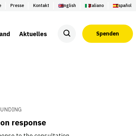
e
Presse
Kontakt
English
Italiano
Español
land
Aktuelles
Spenden
FUNDING
tion response
onse to the consultation