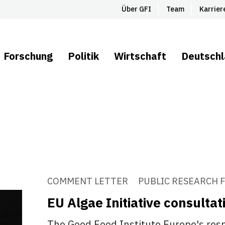
Über GFI
Team
Karrier
Forschung
Politik
Wirtschaft
Deutsch
COMMENT LETTER
PUBLIC RESEARCH 
EU Algae Initiative consulta
The Good Food Institute Europe's resp