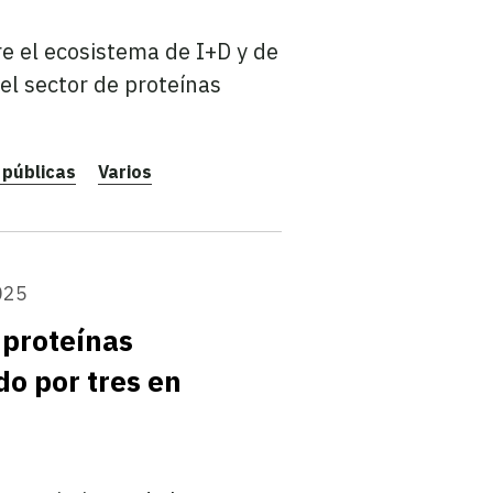
re el ecosistema de I+D y de
el sector de proteínas
 públicas
Varios
025
 proteínas
do por tres en