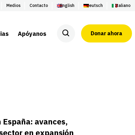
Medios
Contacto
English
Deutsch
Italiano
ias
Apóyanos
Donar ahora
n España: avances,
 sector en expansión