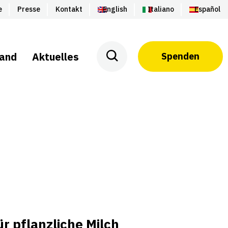
e
Presse
Kontakt
English
Italiano
Español
land
Aktuelles
Spenden
 pflanzliche Milch